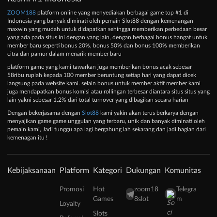
ZOOM188
platform online yang menyediakan berbagai game top #1 di
Indonesia yang banyak diminati oleh pemain Slot88 dengan kemenangan
maxwin yang mudah untuk didapatkan sehingga memberikan perbedaan besar
yang ada pada situs ini dengan yang lain, dengan berbagai bonus hangat untuk
member baru seperti bonus 20%, bonus 50% dan bonus 100% memberikan
citra dan pamor dalam menarik member baru
platform game yang kami tawarkan juga memberikan bonus acak sebesar
58ribu rupiah kepada 100 member beruntung setiap hari yang dapat dicek
langsung pada website kami. selain bonus untuk member aktif member kami
juga mendapatkan bonus komisi atau rollingan terbesar diantara situs situs yang
lain yakni sebesar 1.2% dari total turnover yang dibagikan secara harian
Dengan bekerjasama dengan
Slot88
kami yakin akan terus berkarya dengan
menyajikan game game unggulan yang terbaru, unik dan banyak diminati oleh
pemain kami, Jadi tunggu apa lagi bergabung lah sekarang dan jadi bagian dari
kemenagan itu !
Kebijaksanaan
Platform
Kategori
Dukungan
Komunitas
Promosi
Hot
zoom18
Telegra
Games
8slot
m
Loyalty
Slots