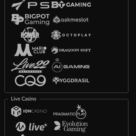
Live Casino