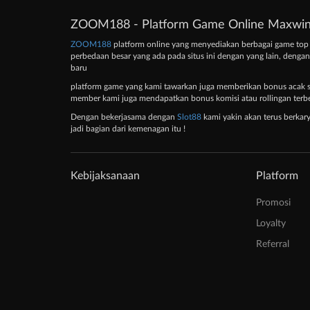
ZOOM188 - Platform Game Online Maxwin 
ZOOM188
platform online yang menyediakan berbagai game top
perbedaan besar yang ada pada situs ini dengan yang lain, de
baru
platform game yang kami tawarkan juga memberikan bonus acak se
member kami juga mendapatkan bonus komisi atau rollingan terbesar
Dengan bekerjasama dengan
Slot88
kami yakin akan terus berkar
jadi bagian dari kemenagan itu !
Kebijaksanaan
Platform
Promosi
Loyalty
Referral