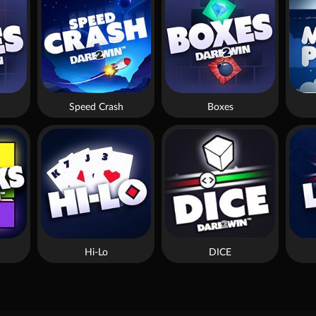
Speed Crash
Boxes
Hi-Lo
DICE