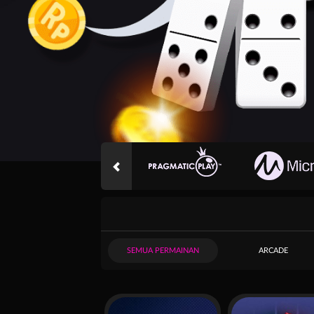
SEMUA PERMAINAN
ARCADE