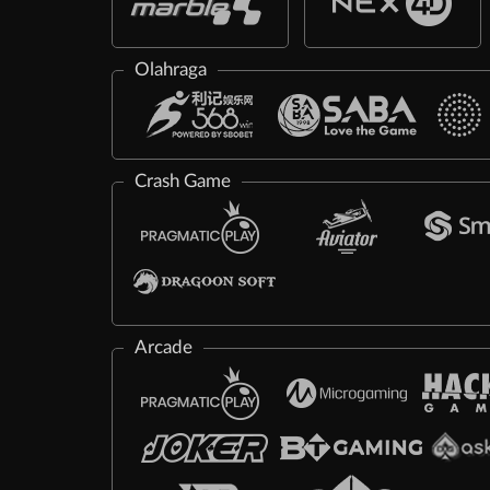
Olahraga
Crash Game
Arcade