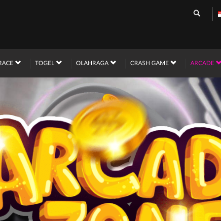
RACE
TOGEL
OLAHRAGA
CRASH GAME
ARCADE