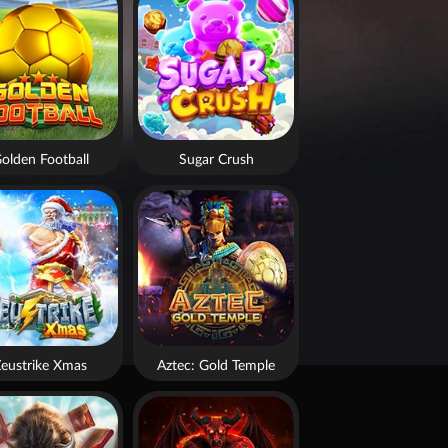
olden Football
Sugar Crush
eustrike Xmas
Aztec: Gold Temple