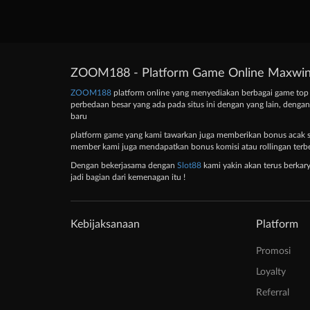
ZOOM188 - Platform Game Online Maxwin 
ZOOM188
platform online yang menyediakan berbagai game top
perbedaan besar yang ada pada situs ini dengan yang lain, de
baru
platform game yang kami tawarkan juga memberikan bonus acak se
member kami juga mendapatkan bonus komisi atau rollingan terbesar
Dengan bekerjasama dengan
Slot88
kami yakin akan terus berkar
jadi bagian dari kemenagan itu !
Kebijaksanaan
Platform
Promosi
Loyalty
Referral