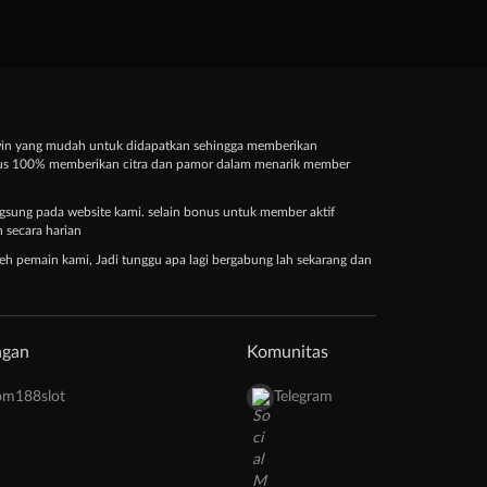
win yang mudah untuk didapatkan sehingga memberikan
onus 100% memberikan citra dan pamor dalam menarik member
gsung pada website kami. selain bonus untuk member aktif
n secara harian
eh pemain kami, Jadi tunggu apa lagi bergabung lah sekarang dan
gan
Komunitas
om188slot
Telegram