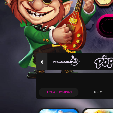
SEMUA PERMAINAN
TOP 20