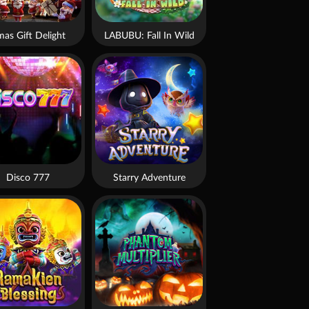
as Gift Delight
LABUBU: Fall In Wild
Disco 777
Starry Adventure