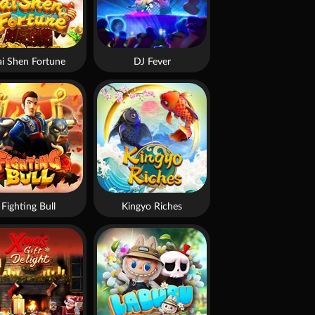
ai Shen Fortune
DJ Fever
Fighting Bull
Kingyo Riches