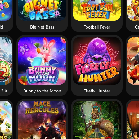
ld
Big Net Bass
Football Fever
C
Aztec: Bonus Hunt 2 Xmas
Bunny to the Moon
Firefly Hunter