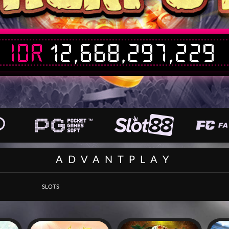
IDR
12,668,297,229
ADVANTPLAY
SLOTS