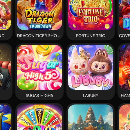
ND
DRAGON TIGER SHOWDOWN
FORTUNE TRIO
SUGAR HIGH5
LABUBY
HAM