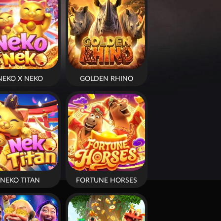
NEKO X NEKO
GOLDEN RHINO
NEKO TITAN
FORTUNE HORSES