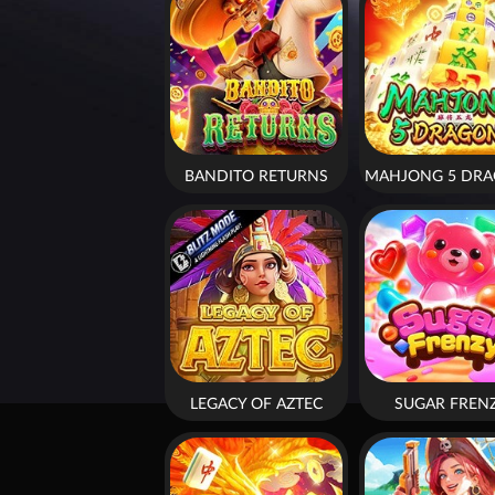
BANDITO RETURNS
MAHJONG 5 DR
LEGACY OF AZTEC
SUGAR FREN