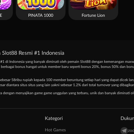
E
PINATA 1000
Fortune Lion
Slot88 Resmi #1 Indonesia
 #1 di Indonesia yang banyak diminati oleh pemain Slot88 dengan kemenangan max
ngan berbagai bonus hangat untuk member baru seperti bonus 20%, bonus 50% dan b
besar 58ribu rupiah kepada 100 member beruntung setiap hari yang dapat dicek lan
 diantara situs situs yang lain yakni sebesar 1.2% dari total turnover yang dibagika
ya dengan menyajikan game game unggulan yang terbaru, unik dan banyak diminati ol
Kategori
Dukun
Hot Games
zo