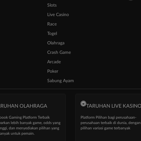
Slots
Live Casino
Race
Togel
Olahraga
Crash Game
Arcade
Poker
Sabung Ayam
ARUHAN OLAHRAGA
TARUHAN LIVE KASIN
book Gaming Platform Terbaik
Platform Pilihan bagi perusahaan-
rkan lebih banyak game, odds yang
perusahaan terbaik di dunia, dengan
tinggi, dan menyediakan pilihan yang
pilihan variasi game terbanyak
banyak untuk pemain.