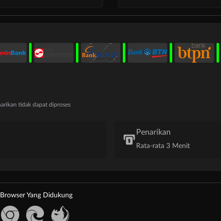
arikan tidak dapat diproses
Penarikan
Rata-rata 3 Menit
Browser Yang Didukung