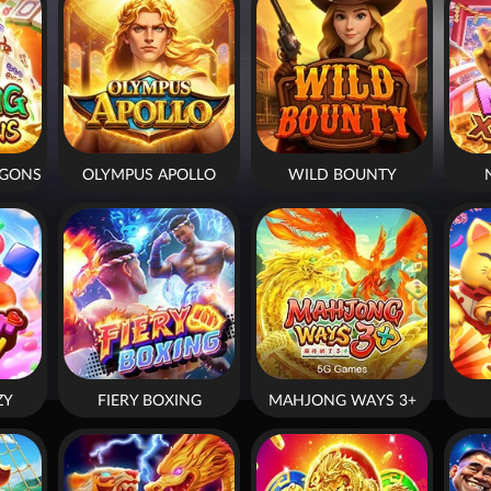
AGONS
OLYMPUS APOLLO
WILD BOUNTY
ZY
FIERY BOXING
MAHJONG WAYS 3+