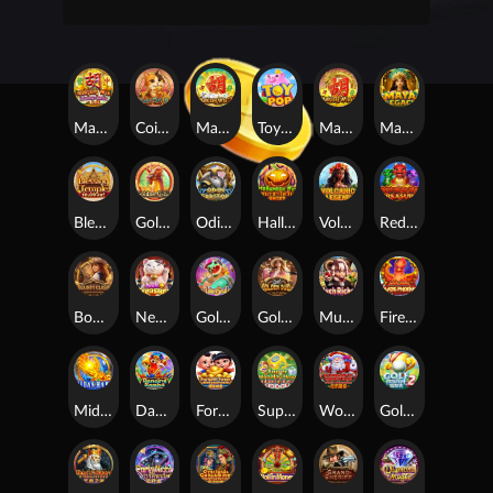
Mahjong Win
Coin Cat 2
Mahjong Win 2
Toy Pop
Mahjong Win 3
Maya Legacy
Blessing Temple
Golden Qilin
Odin Territory
Halloween Win
Volcanic Legend
Red Dragon’s Treasure
Bounty Clash
Neko Treasures
Golden Snake
Golden Duel
Much Richer
Fire Ball Blaze Phoenix
Midas Hand
Dancing Samba
Fortune Twins
Super Hoo Hey How
Wonderful Christmas
Golf 2