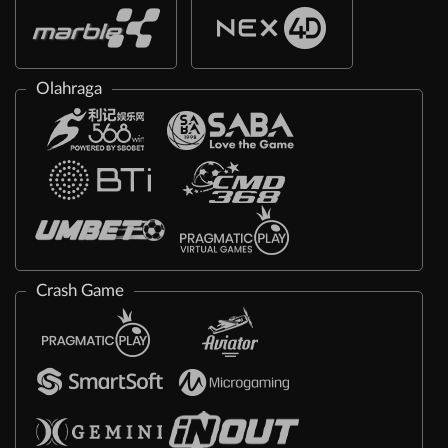
Olahraga
Crash Game