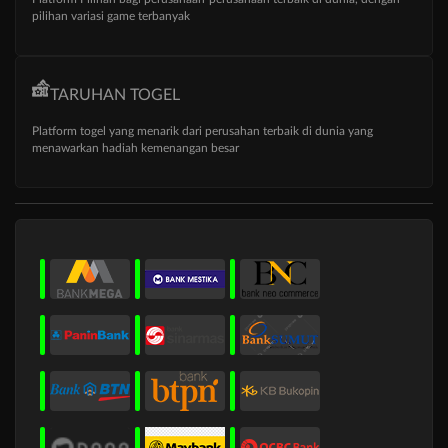
pilihan variasi game terbanyak
TARUHAN TOGEL
Platform togel yang menarik dari perusahan terbaik di dunia yang
menawarkan hadiah kemenangan besar