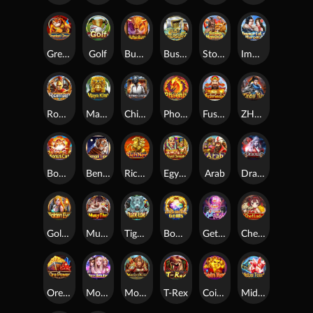
Greatest Circus
Golf
Buffalo Burst
Bust Treasury
Stone Hominid
Immortal Heroes
Roman
Maya King
Chicken Dinner
Phoenix
Fushen Coming
ZHAO YUN
Bonus Cat
Bengal Tiger
Rich Now
Egypt Dynasty
Arab
Dracula
Golden Eye
Muay Thai
Tiger Lord
Booming Gems
Get High
Chef Lady
Ore Power
More Beauties
Monkey King
T-Rex
Coin Rat
Midas Touch