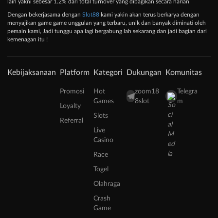
lain yakni sebesar 1.2% dari total turnover yang dibagikan secara harian
Dengan bekerjasama dengan
Slot88
kami yakin akan terus berkarya dengan
menyajikan game game unggulan yang terbaru, unik dan banyak diminati oleh
pemain kami, Jadi tunggu apa lagi bergabung lah sekarang dan jadi bagian dari
kemenagan itu !
Kebijaksanaan
Platform
Kategori
Dukungan
Komunitas
Promosi
Hot
zoom18
Telegra
Games
8slot
m
Loyalty
Slots
Referral
Live
Casino
Race
Togel
Olahraga
Crash
Game