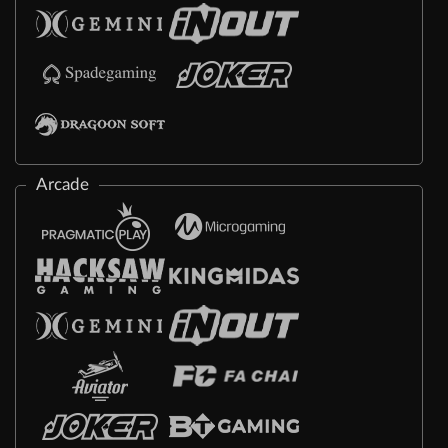
Arcade