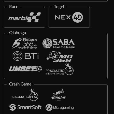
Race
Togel
Olahraga
Crash Game