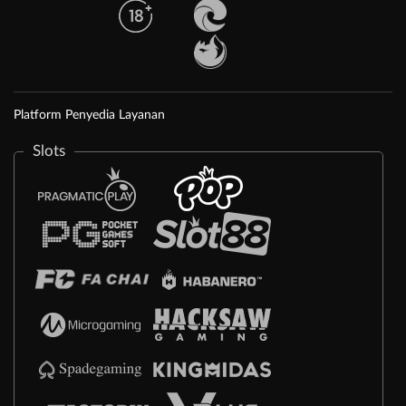
Platform Penyedia Layanan
Slots