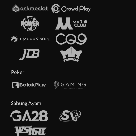
Poker
Sabung Ayam