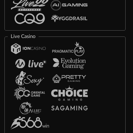
Live Casino