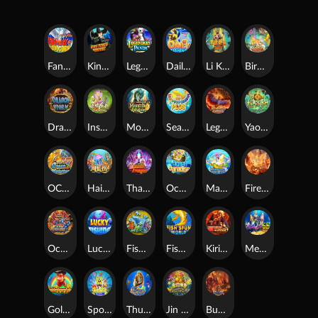
Fantasy Unicorn
King Kong’s Rampage
Legendary Panda
Daily Fishing
Li Kui Pi Yu
Bird Hunter
Dragon Storm
Insect Paradise
Monster Awaken plus
Sea Food Paradise II Plus
Legend of the phoenix
YaoQianShu
OCEAN MONSTER 2
HaiDiLao
Thanos Avengers
Ocean Paradise
Master Of The Deep
Fire Phoenix
Ocean King 3
Lucky Fishing
Fishman Wharf
Fish Music World
Kirin Storm
Mermaids-6s
Golden Legend Plus
Spongebob
Thunder Dragon
Jin Chan Bu Yu
Buffalo thunder