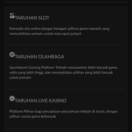
TARUHAN SLOT
Penyedia slot online dengan beragam pilihan game menarik yang
memudahkan pemain untuk mencapai jackpot
TARUHAN OLAHRAGA
Sportsbook Gaming Platform Terbaik menawarkan lebih banyak game,
odds yang lebih tinggi, dan menyediakan pilihan yang lebih banyak
untuk pemain.
TARUHAN LIVE KASINO
Platform Pilihan bagi perusahaan-perusahaan terbaik di dunia, dengan
pilihan variasi game terbanyak