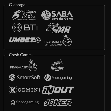
Olahraga
Crash Game