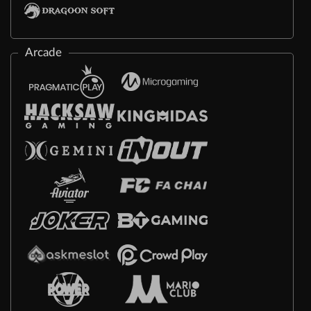
Arcade