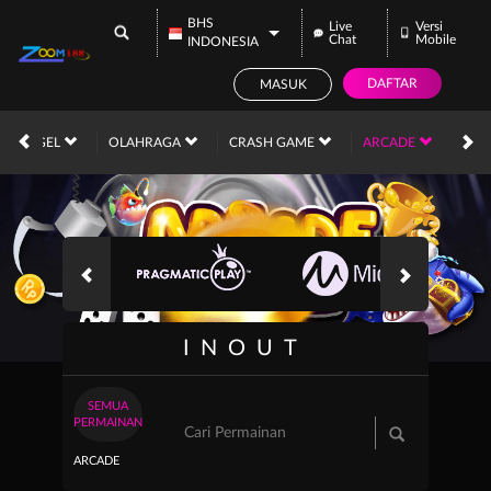
BHS
Live
Versi
Chat
Mobile
INDONESIA
DAFTAR
MASUK
TOGEL
OLAHRAGA
CRASH GAME
ARCADE
PO
INOUT
SEMUA
PERMAINAN
ARCADE