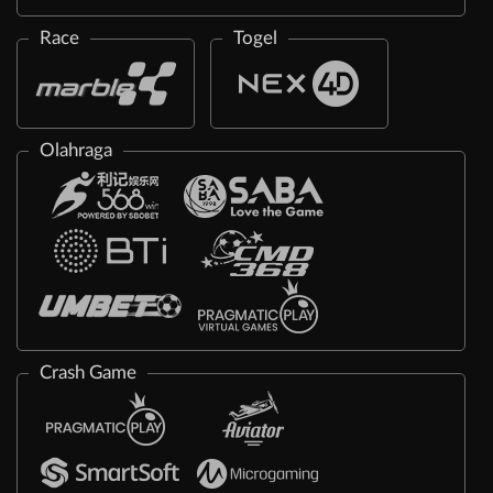
Race
Togel
Olahraga
Crash Game