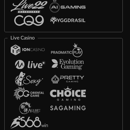
Live Casino