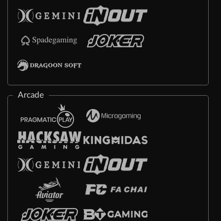
Arcade