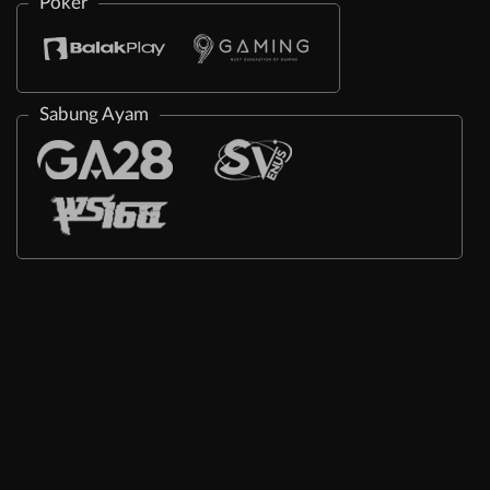
Poker
Sabung Ayam