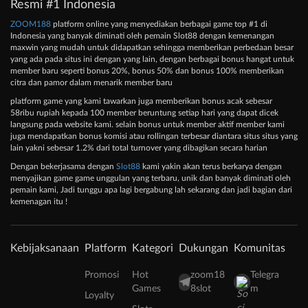
Resmi #1 Indonesia
ZOOM188
platform online yang menyediakan berbagai game top #1 di
Indonesia yang banyak diminati oleh pemain Slot88 dengan kemenangan
maxwin yang mudah untuk didapatkan sehingga memberikan perbedaan besar
yang ada pada situs ini dengan yang lain, dengan berbagai bonus hangat untuk
member baru seperti bonus 20%, bonus 50% dan bonus 100% memberikan
citra dan pamor dalam menarik member baru
platform game yang kami tawarkan juga memberikan bonus acak sebesar
58ribu rupiah kepada 100 member beruntung setiap hari yang dapat dicek
langsung pada website kami. selain bonus untuk member aktif member kami
juga mendapatkan bonus komisi atau rollingan terbesar diantara situs situs yang
lain yakni sebesar 1.2% dari total turnover yang dibagikan secara harian
Dengan bekerjasama dengan
Slot88
kami yakin akan terus berkarya dengan
menyajikan game game unggulan yang terbaru, unik dan banyak diminati oleh
pemain kami, Jadi tunggu apa lagi bergabung lah sekarang dan jadi bagian dari
kemenagan itu !
Kebijaksanaan
Platform
Kategori
Dukungan
Komunitas
Promosi
Hot
zoom18
Telegra
Games
8slot
m
Loyalty