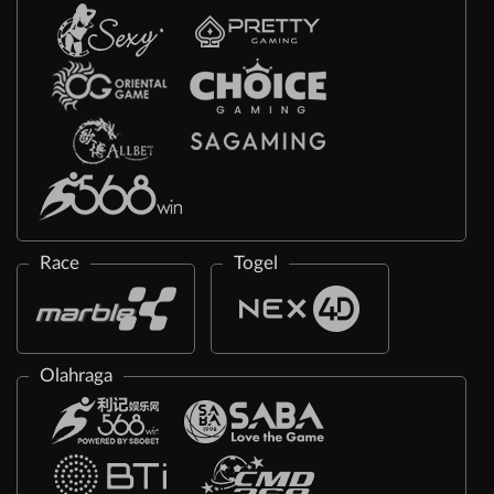
Race
Togel
Olahraga