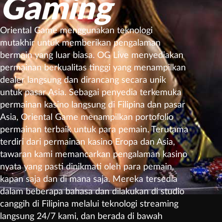
Gaming
Oriental Game menggunakan teknologi
mutakhir untuk memberikan pengalaman
bermain yang luar biasa. OG Live menyediakan
permainan berkualitas tinggi yang menampilkan
dealer langsung dan dirancang secara unik
untuk pasar Asia. Sebagai penyedia terkemuka
permainan kasino langsung di Filipina dan pasar
Asia, Oriental Game menampilkan portofolio
permainan terbaik untuk para pemain. Terutama
terdiri dari permainan kasino Eropa dan Asia,
tawaran kami memancarkan pengalaman kasino
nyata yang pasti dinikmati oleh para pemain,
kapan saja dan di mana saja. Mereka tersedia
dalam beberapa bahasa dan dilakukan di studio
canggih di Filipina melalui teknologi streaming
langsung 24/7 kami, dan berada di bawah