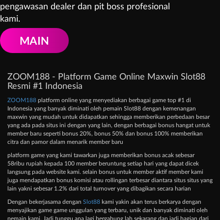
pengawasan dealer dan pit boss profesional
kami.
MAIN
ZOOM188 - Platform Game Online Maxwin Slot88
Resmi #1 Indonesia
ZOOM188
platform online yang menyediakan berbagai game top #1 di
Indonesia yang banyak diminati oleh pemain Slot88 dengan kemenangan
maxwin yang mudah untuk didapatkan sehingga memberikan perbedaan besar
yang ada pada situs ini dengan yang lain, dengan berbagai bonus hangat untuk
member baru seperti bonus 20%, bonus 50% dan bonus 100% memberikan
citra dan pamor dalam menarik member baru
platform game yang kami tawarkan juga memberikan bonus acak sebesar
58ribu rupiah kepada 100 member beruntung setiap hari yang dapat dicek
langsung pada website kami. selain bonus untuk member aktif member kami
juga mendapatkan bonus komisi atau rollingan terbesar diantara situs situs yang
lain yakni sebesar 1.2% dari total turnover yang dibagikan secara harian
Dengan bekerjasama dengan
Slot88
kami yakin akan terus berkarya dengan
menyajikan game game unggulan yang terbaru, unik dan banyak diminati oleh
pemain kami, Jadi tunggu apa lagi bergabung lah sekarang dan jadi bagian dari