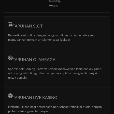
Sabung
Ayam
TARUHAN SLOT
Penyedia slot online dengan beragam pilihan game menarik yang
memudahkan pemain untuk mencapai jackpot
TARUHAN OLAHRAGA
Sportsbook Gaming Platform Terbaik menawarkan lebih banyak game,
odds yang lebih tinggi, dan menyediakan pilihan yang lebih banyak
untuk pemain.
TARUHAN LIVE KASINO
Platform Pilihan bagi perusahaan-perusahaan terbaik di dunia, dengan
pilihan variasi game terbanyak