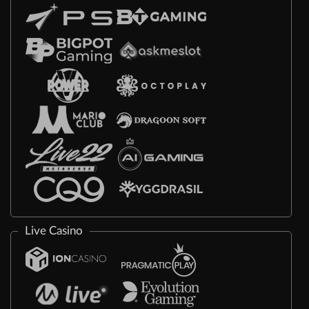
Live Casino