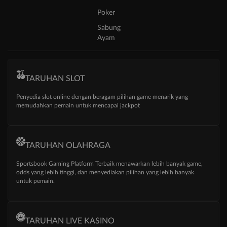
Poker
Sabung
Ayam
TARUHAN SLOT
Penyedia slot online dengan beragam pilihan game menarik yang
memudahkan pemain untuk mencapai jackpot
TARUHAN OLAHRAGA
Sportsbook Gaming Platform Terbaik menawarkan lebih banyak game,
odds yang lebih tinggi, dan menyediakan pilihan yang lebih banyak
untuk pemain.
TARUHAN LIVE KASINO