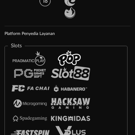
Platform Penyedia Layanan
Slots