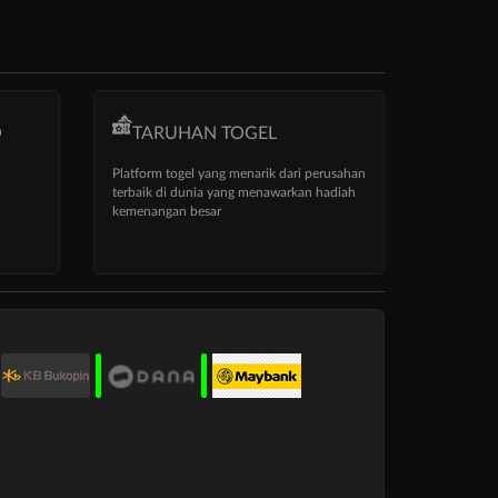
O
TARUHAN TOGEL
Platform togel yang menarik dari perusahan
terbaik di dunia yang menawarkan hadiah
kemenangan besar