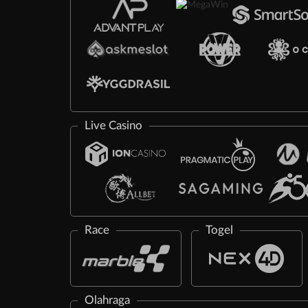
Live Casino
Race
Togel
Olahraga