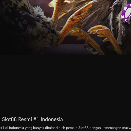
Slot88 Resmi #1 Indonesia
 #1 di Indonesia yang banyak diminati oleh pemain Slot88 dengan kemenangan max