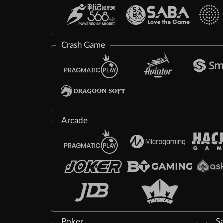
Crash Game
Arcade
Poker
S