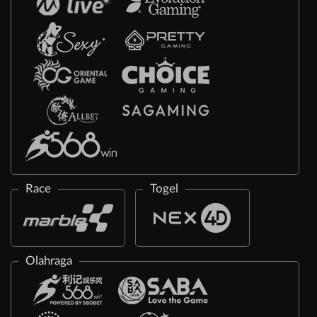
Race
Togel
Olahraga