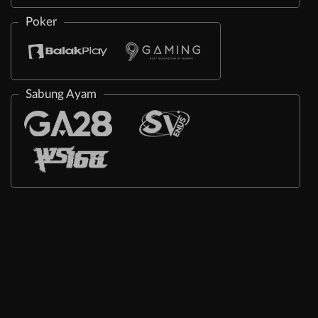
Poker
Sabung Ayam