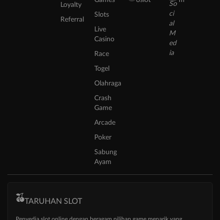
Games
8slot
m
Loyalty
Slots
Referral
Live
Casino
Race
Togel
Olahraga
Crash
Game
Arcade
Poker
Sabung
Ayam
TARUHAN SLOT
Penyedia slot online dengan beragam pilihan game menarik yang