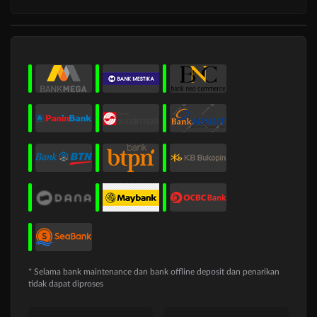
* Selama bank maintenance dan bank offline deposit dan penarikan
tidak dapat diproses