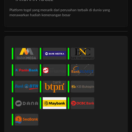
Platform togel yang menarik dari perusahan terbaik di dunia yang
menawarkan hadiah kemenangan besar