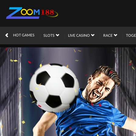
HOT GAMES
SLOTS
LIVE CASINO
RACE
TOG