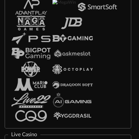
Live Casino