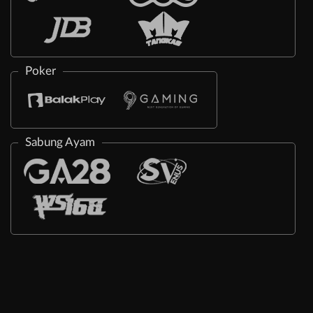
Poker
Sabung Ayam