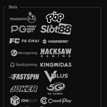
Slots