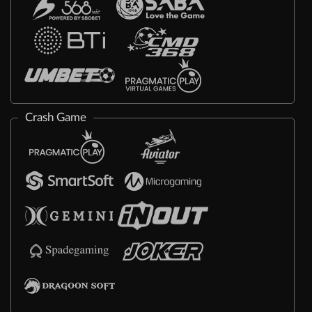
Crash Game