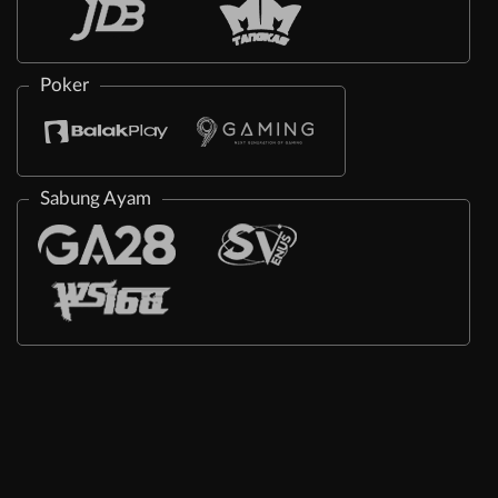
Poker
Sabung Ayam