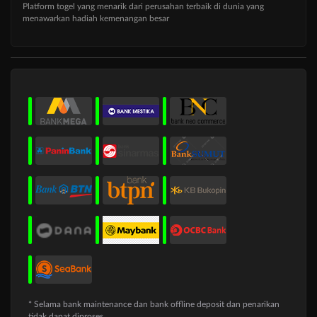
Platform togel yang menarik dari perusahan terbaik di dunia yang
menawarkan hadiah kemenangan besar
* Selama bank maintenance dan bank offline deposit dan penarikan
tidak dapat diproses