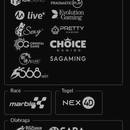
Race
Togel
Olahraga