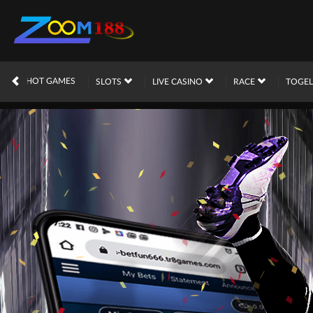
HOT GAMES
SLOTS
LIVE CASINO
RACE
TOGE