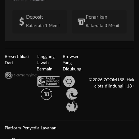
Deposit
Penarikan
Rata-rata 1 Menit
Rata-rata 3 Menit
Bersertifikasi
Tanggung
Browser
Dari
Jawab
Yang
Bermain
Didukung
©2026 ZOOM188. Hak
cipta dilindungi | 18+
Platform Penyedia Layanan