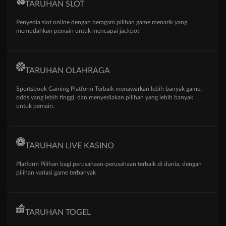
TARUHAN SLOT
Penyedia slot online dengan beragam pilihan game menarik yang
memudahkan pemain untuk mencapai jackpot
TARUHAN OLAHRAGA
Sportsbook Gaming Platform Terbaik menawarkan lebih banyak game,
odds yang lebih tinggi, dan menyediakan pilihan yang lebih banyak
untuk pemain.
TARUHAN LIVE KASINO
Platform Pilihan bagi perusahaan-perusahaan terbaik di dunia, dengan
pilihan variasi game terbanyak
TARUHAN TOGEL