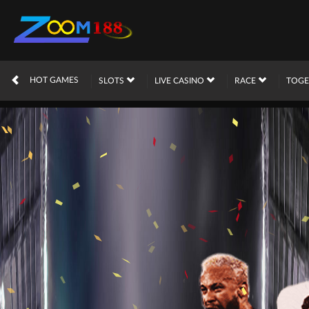
HOT GAMES
SLOTS
LIVE CASINO
RACE
TOG