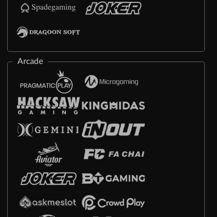
Arcade