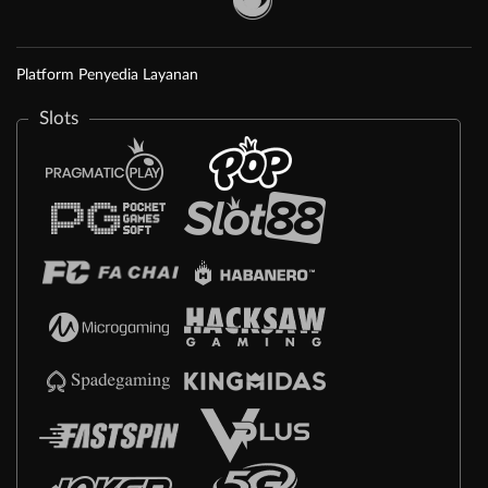
Platform Penyedia Layanan
Slots