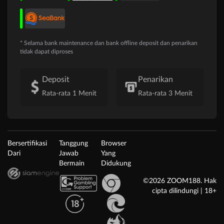
* Selama bank maintenance dan bank offline deposit dan penarikan
tidak dapat diproses
Deposit
Penarikan
Rata-rata 1 Menit
Rata-rata 3 Menit
Bersertifikasi
Tanggung
Browser
Dari
Jawab
Yang
Bermain
Didukung
©2026 ZOOM188. Hak
cipta dilindungi | 18+