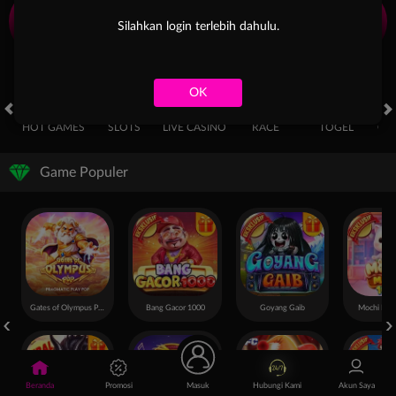
IDR
12,681,412,284
Silahkan login terlebih dahulu.
OK
HOT GAMES
SLOTS
LIVE CASINO
RACE
TOGEL
OL
Game Populer
Gates of Olympus POP
Bang Gacor 1000
Goyang Gaib
Mochi Man
Beranda
Promosi
Masuk
Hubungi Kami
Akun Saya