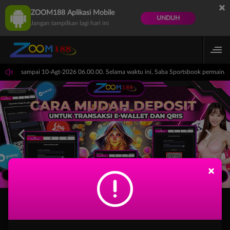
×
ZOOM188 Aplikasi Mobile
UNDUH
Jangan tampilkan lagi hari ini
3.30.00 sampai 10-Agt-2026 06.00.00. Selama waktu ini, Saba Sportsbook permainan
×
JACKPOT
PLAY