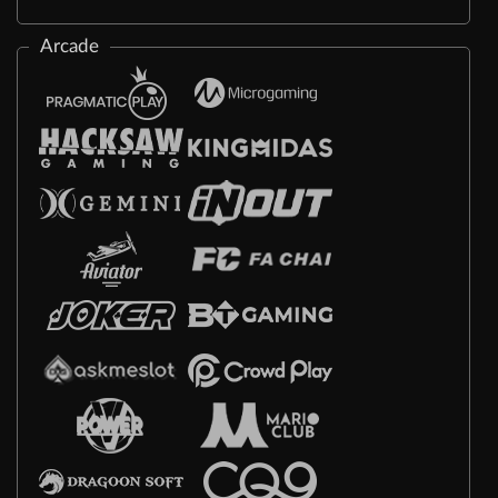
Arcade