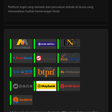
Platform togel yang menarik dari perusahan terbaik di dunia yang
menawarkan hadiah kemenangan besar