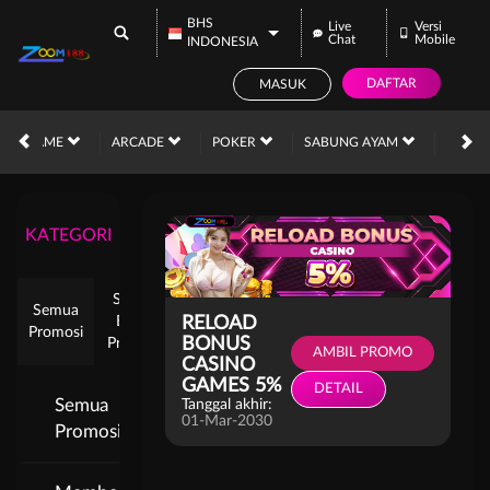
BHS
Live
Versi
Chat
Mobile
INDONESIA
DAFTAR
MASUK
PROMO
ASH GAME
ARCADE
POKER
SABUNG AYAM
KATEGORI
Semua
Semua
Event
RELOAD
Promosi
BONUS
Provider
AMBIL PROMO
CASINO
GAMES 5%
DETAIL
Semua
Tanggal akhir:
01-Mar-2030
Promosi