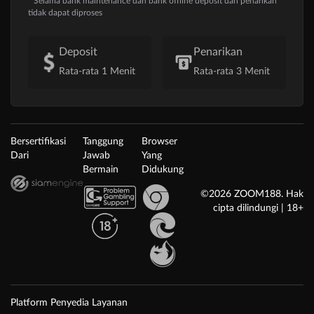
* Selama bank maintenance dan bank offline deposit dan penarikan
tidak dapat diproses
Deposit
Penarikan
Rata-rata 1 Menit
Rata-rata 3 Menit
Bersertifikasi
Tanggung
Browser
Dari
Jawab
Yang
Bermain
Didukung
©2026 ZOOM188. Hak
cipta dilindungi | 18+
Platform Penyedia Layanan