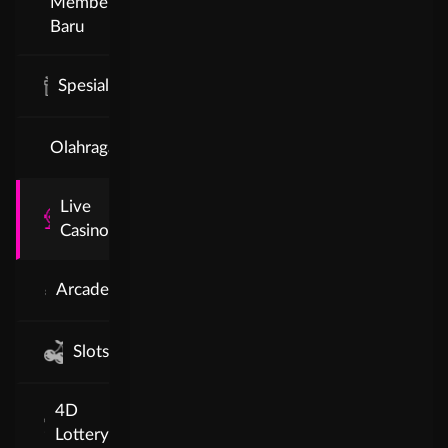
Member
Baru
Spesial
Olahraga
Live
Casino
Arcade
Slots
4D
Lottery