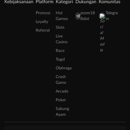
Kebijaksanaan
Platform
Kategori
Dukungan
Komunitas
Promosi
Hot
zoom18
Telegra
Games
8slot
m
Loyalty
Slots
Referral
Live
Casino
Race
Togel
Olahraga
Crash
Game
Arcade
Poker
Sabung
Ayam