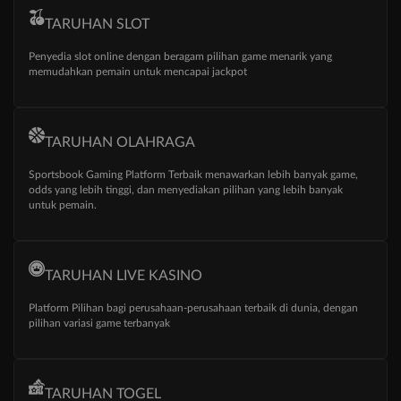
TARUHAN SLOT
Penyedia slot online dengan beragam pilihan game menarik yang
memudahkan pemain untuk mencapai jackpot
TARUHAN OLAHRAGA
Sportsbook Gaming Platform Terbaik menawarkan lebih banyak game,
odds yang lebih tinggi, dan menyediakan pilihan yang lebih banyak
untuk pemain.
TARUHAN LIVE KASINO
Platform Pilihan bagi perusahaan-perusahaan terbaik di dunia, dengan
pilihan variasi game terbanyak
TARUHAN TOGEL