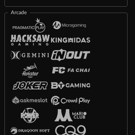
Arcade