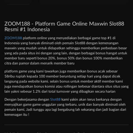
ZOOM188 - Platform Game Online Maxwin Slot88
Resmi #1 Indonesia
ZOOM188
platform online yang menyediakan berbagai game top #1 di
Indonesia yang banyak diminati oleh pemain Slot88 dengan kemenangan
maxwin yang mudah untuk didapatkan sehingga memberikan perbedaan besar
yang ada pada situs ini dengan yang lain, dengan berbagai bonus hangat untuk
member baru seperti bonus 20%, bonus 50% dan bonus 100% memberikan
citra dan pamor dalam menarik member baru
platform game yang kami tawarkan juga memberikan bonus acak sebesar
58ribu rupiah kepada 100 member beruntung setiap hari yang dapat dicek
langsung pada website kami. selain bonus untuk member aktif member kami
juga mendapatkan bonus komisi atau rollingan terbesar diantara situs situs yang
lain yakni sebesar 1.2% dari total turnover yang dibagikan secara harian
Dengan bekerjasama dengan
Slot88
kami yakin akan terus berkarya dengan
menyajikan game game unggulan yang terbaru, unik dan banyak diminati oleh
pemain kami, Jadi tunggu apa lagi bergabung lah sekarang dan jadi bagian dari
kemenagan itu !