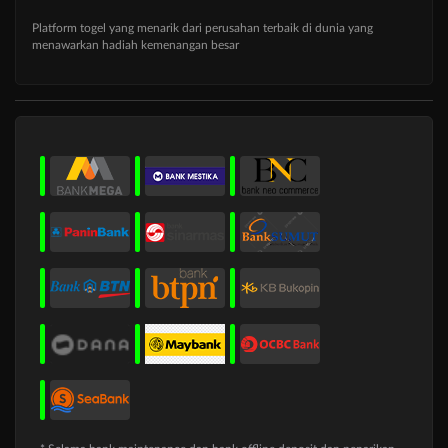
Platform togel yang menarik dari perusahan terbaik di dunia yang
menawarkan hadiah kemenangan besar