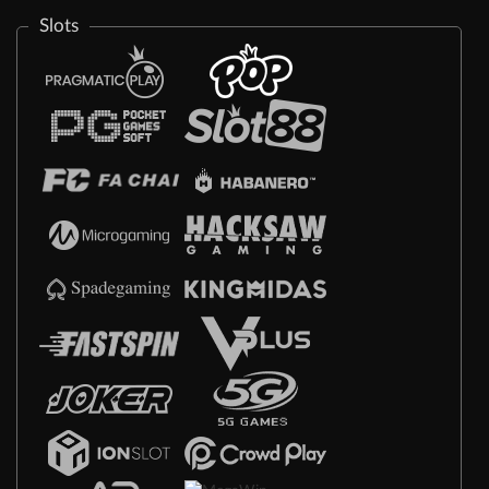
Slots