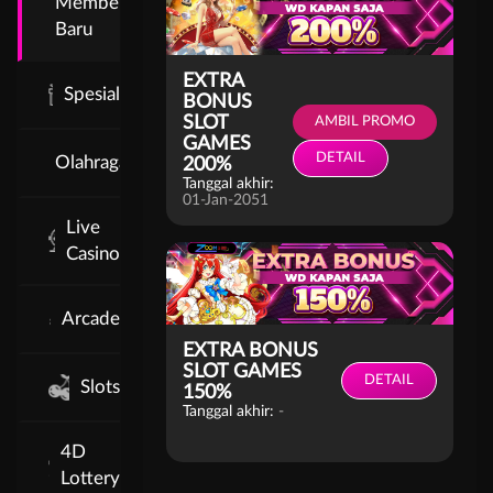
Member
Baru
EXTRA
Spesial
BONUS
SLOT
AMBIL PROMO
GAMES
DETAIL
Olahraga
200%
Tanggal akhir:
01-Jan-2051
Live
Casino
Arcade
EXTRA BONUS
SLOT GAMES
DETAIL
Slots
150%
Tanggal akhir:
-
4D
Lottery